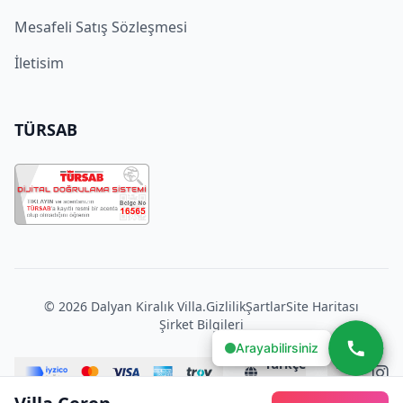
Mesafeli Satış Sözleşmesi
İletisim
TÜRSAB
© 2026 Dalyan Kiralık Villa.
Gizlilik
Şartlar
Site Haritası
Şirket Bilgileri
Arayabilirsiniz
Arayabilirsiniz
Türkçe
₺
(TR)
TRY