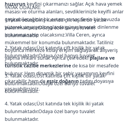
huzurun
keyfini çıkarmanızı sağlar. Açık hava yemek
YATAK ODALARI:
masası ve oturma alanları, sevdiklerinizle keyifli anlar
geçirebileceğiniz bir ortam sunar. Serin bir havuzda
1.Yatak odası;Giriş katında çift kişilik bir yatak
yüzerek veya şezlonglarda güneşlenerek dinlenme
bulunmaktadır.Odaya özel banyo tuvalet
imkanına sahip olacaksınız.Villa Ceren, ayrıca
bulunmaktadır.
mükemmel bir konumda bulunmaktadır. Tatiliniz
2. Yatak odası;Üst katında çift kişilik bir yatak
boyunca merkeze kolay erişim sağlayarak alışveriş
bulunmaktadır.Odaya özel banyo tuvalet
yapma imkanı sunar. Ayrıca çevredeki
plajlara ve
bulunmaktadır.
turistik cazibe merkezlerine
de kısa bir mesafede
bulunur. Hem dinamik bir şehir yaşamının keyfini
3. Yatak odası;Üst katında çift kişilik bir yatak
çıkarabilir, hem de
eşsiz doğanın
tadını doyasıya
bulunmaktadır.Odaya özel banyo tuvalet
yaşayabilirsiniz.
bulunmaktadır.
4. Yatak odası;Üst katında tek kişilik iki yatak
bulunmaktadır.Odaya özel banyo tuvalet
bulunmaktadır.