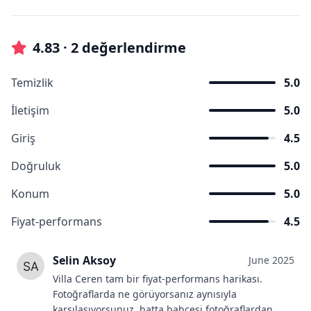
4.83 · 2 değerlendirme
Temizlik
5.0
İletişim
5.0
Giriş
4.5
Doğruluk
5.0
Konum
5.0
Fiyat-performans
4.5
Selin Aksoy
June 2025
Villa Ceren tam bir fiyat-performans harikası.
Fotoğraflarda ne görüyorsanız aynısıyla
karşılaşıyorsunuz, hatta bahçesi fotoğraflardan